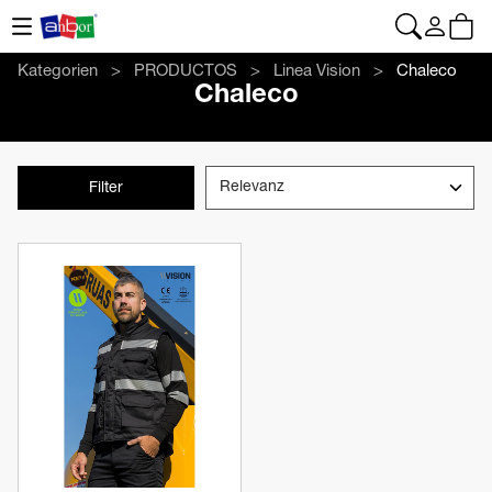
CONTACTO
|
+34 962 961 024
|
web@anbor.eu
Deutsch
Kategorien
PRODUCTOS
Linea Vision
Chaleco
Chaleco
Filter
Produkt anzeigen