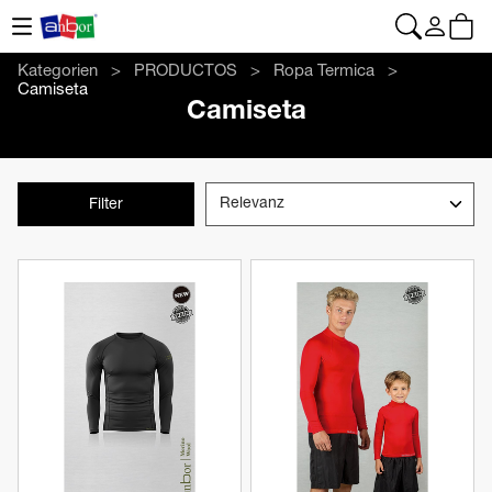
CONTACTO
|
+34 962 961 024
|
web@anbor.eu
Deutsch
Kategorien
PRODUCTOS
Ropa Termica
Camiseta
Camiseta
Filter
Produkt anzeigen
Produkt anzeigen