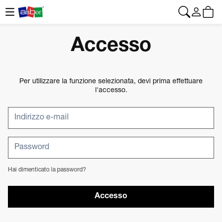
CONTATTO
|
+34 962 961 024
|
web@anbor.eu
Italiano
Accesso
Per utilizzare la funzione selezionata, devi prima effettuare
l'accesso.
Hai dimenticato la password?
Accesso