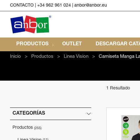
CONTACTO
|
+34 962 961 024
|
anbor@anbor.eu
PRODUCTOS
OUTLET
DESCARGAR CATÁ
Inicio
Productos
Linea Vision
Camiseta Manga L
1 Resultado
CATEGORÍAS
Productos
(255)
(11)