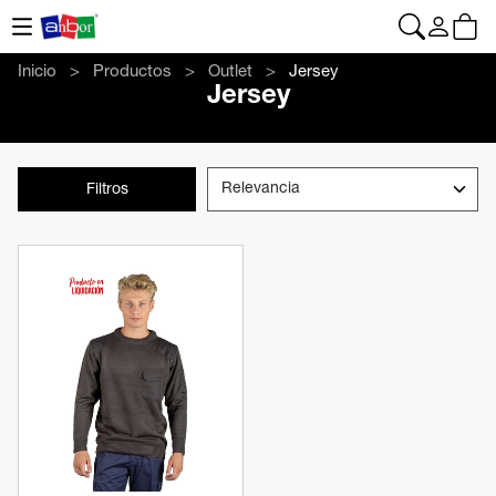
CONTACTO
|
+34 962 961 024
|
anbor@anbor.eu
Español
Inicio
Productos
Outlet
Jersey
Jersey
Filtros
Ver producto