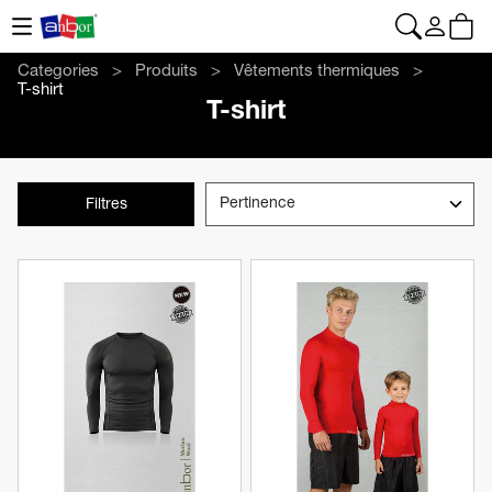
CONTACT
|
+34 962 961 024
|
web@anbor.eu
Français
Categories
Produits
Vêtements thermiques
T-shirt
T-shirt
Filtres
Voir le produit
Voir le produit