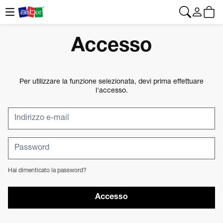
CONTATTO
|
+34 962 961 024
|
web@anbor.eu
Italiano
Accesso
Per utilizzare la funzione selezionata, devi prima effettuare
l'accesso.
Hai dimenticato la password?
Accesso