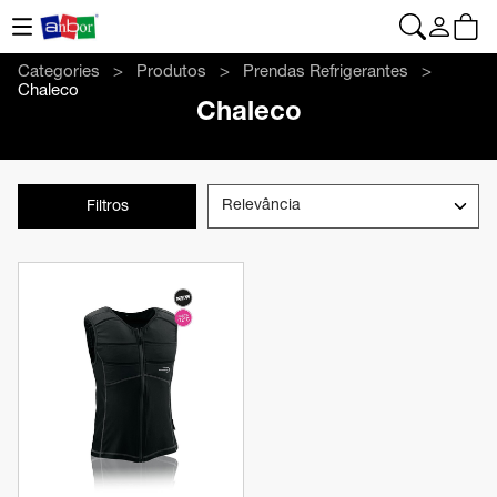
CONTACTO
|
+34 962 961 024
|
web@anbor.eu
Português
Categories
Produtos
Prendas Refrigerantes
Chaleco
Chaleco
Filtros
Ver produto