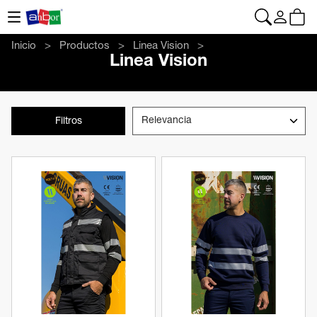
CONTACTO
|
+34 962 961 024
|
anbor@anbor.eu
Español
Inicio
Productos
Linea Vision
Linea Vision
Filtros
Ver producto
Ver producto