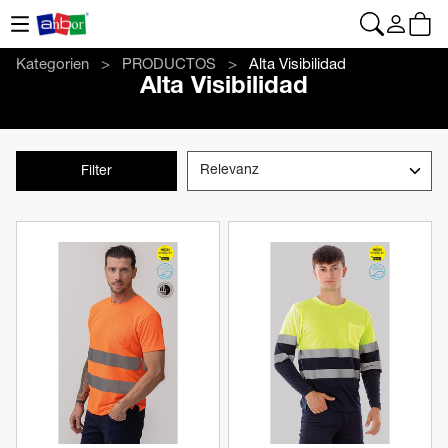
CONTACTO
|
+34 962 961 024
|
web@anbor.eu
Deutsch
Kategorien
PRODUCTOS
Alta Visibilidad
Alta Visibilidad
Filter
Produkt anzeigen
Produkt anzeigen