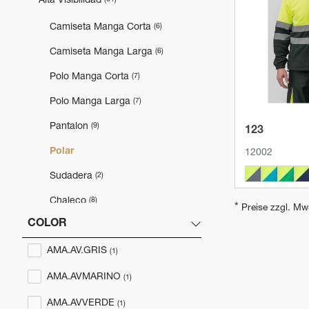
Alta Visibilidad
Produkt
Camiseta Manga Corta
(6)
Camiseta Manga Larga
(6)
Polo Manga Corta
(7)
Polo Manga Larga
(7)
Pantalon
(9)
123
Polar
12002
Sudadera
(2)
Chaleco
(8)
*
Preise zzgl. Mw
COLOR
Cazadoras y Parkas
(5)
AMA.AV.GRIS
Traje de lluvia
(2)
(1)
Complementos A.V
(6)
AMA.AVMARINO
(1)
AMA.AVVERDE
(1)