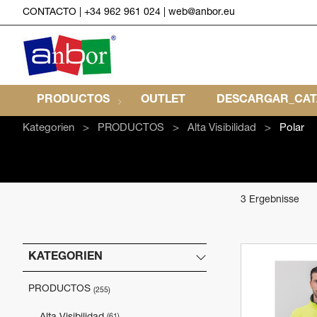
CONTACTO
|
+34 962 961 024
|
web@anbor.eu
PRODUCTOS
OUTLET
DESCARGAR_CA
Kategorien
PRODUCTOS
Alta Visibilidad
Polar
3 Ergebnisse
KATEGORIEN
PRODUCTOS
(255)
(61)