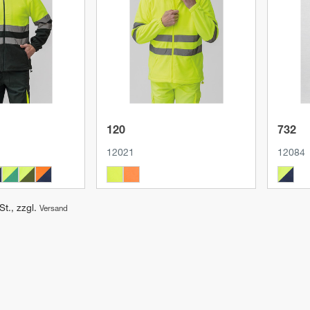
 anzeigen
Produkt anzeigen
P
120
732
12021
12084
St., zzgl.
Versand