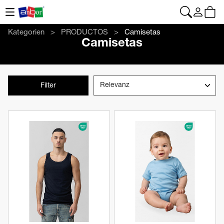
CONTACTO
|
+34 962 961 024
|
web@anbor.eu
Deutsch
Kategorien
PRODUCTOS
Camisetas
Camisetas
Filter
Produkt anzeigen
Produkt anzeigen