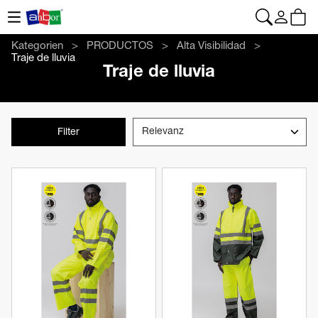
CONTACTO
|
+34 962 961 024
|
web@anbor.eu
Deutsch
Kategorien
PRODUCTOS
Alta Visibilidad
Traje de lluvia
Traje de lluvia
Filter
Produkt anzeigen
Produkt anzeigen