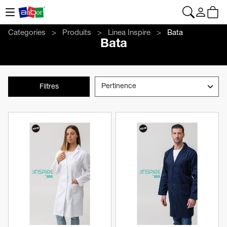
CONTACT
|
+34 962 961 024
|
web@anbor.eu
Français
Categories
Produits
Linea Inspire
Bata
Bata
Filtres
Voir le produit
Voir le produit