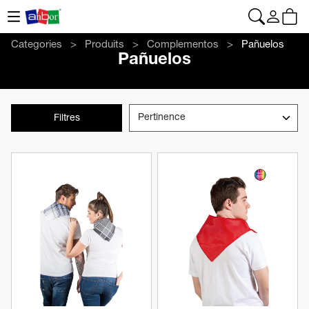
CONTACT
|
+34 962 961 024
|
web@anbor.eu
Français
Categories
Produits
Complementos
Pañuelos
Pañuelos
Filtres
Voir le produit
Voir le produit