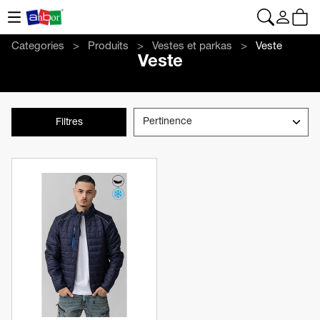
CONTACT
|
+34 962 961 024
|
web@anbor.eu
Français
Categories
Produits
Vestes et parkas
Veste
Veste
Filtres
Voir le produit