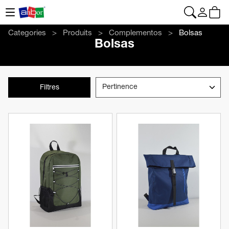
CONTACT
|
+34 962 961 024
|
web@anbor.eu
Français
Categories
Produits
Complementos
Bolsas
Bolsas
Filtres
Voir le produit
Voir le produit