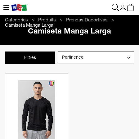
CONTACT
|
+34 962 961 024
|
web@anbor.eu
Français
Categories
Produits
Prendas Deportivas
Camiseta Manga Larga
Camiseta Manga Larga
Filtres
Voir le produit