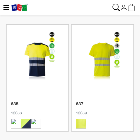
CONTACTO
|
+34 962 961 024
|
web@anbor.eu
Deutsch
Produkt anzeigen
Produkt anzeigen
635
637
12066
12068