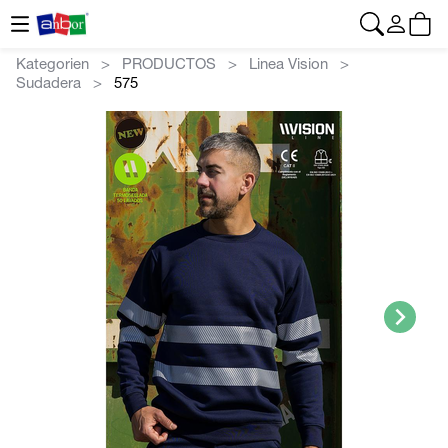
CONTACTO
|
+34 962 961 024
|
web@anbor.eu
Deutsch
Kategorien
PRODUCTOS
Linea Vision
Sudadera
575
>