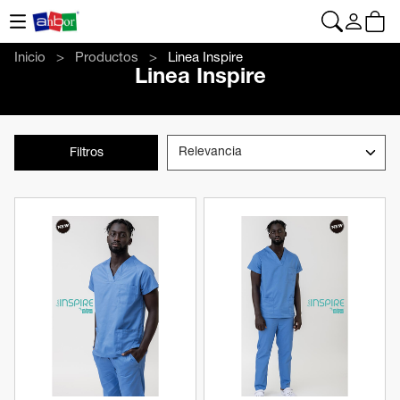
CONTACTO
|
+34 962 961 024
|
anbor@anbor.eu
Español
Inicio
Productos
Linea Inspire
Linea Inspire
Filtros
Ver producto
Ver producto