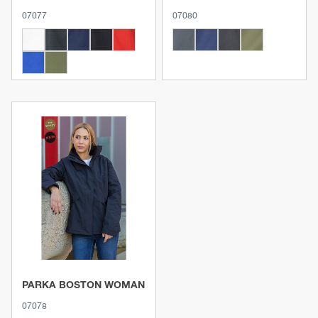
07077
07080
Ver producto
PARKA BOSTON WOMAN
07078