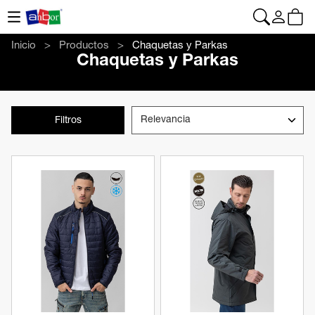
CONTACTO
|
+34 962 961 024
|
anbor@anbor.eu
Español
Inicio
Productos
Chaquetas y Parkas
Chaquetas y Parkas
Filtros
Ver producto
Ver producto