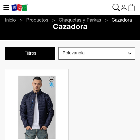
CONTACTO
|
+34 962 961 024
|
anbor@anbor.eu
Español
Inicio
Productos
Chaquetas y Parkas
Cazadora
Cazadora
Filtros
Ver producto