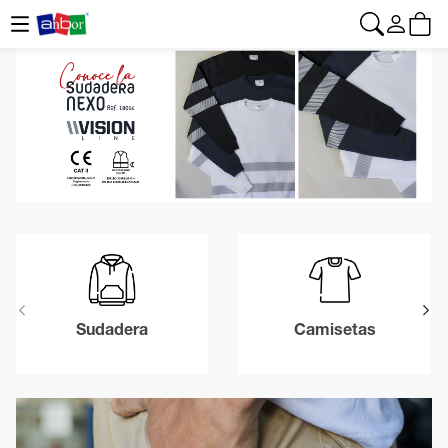
CONTACTO
|
+34 962 961 024
|
anbor@anbor.eu
Español
Sudadera
Camisetas