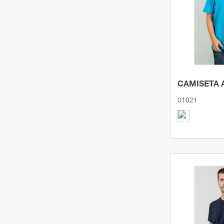
Ver p
VERDE KELLY
(1)
VERDE MANZANA
(10)
VERDE MELANGE
(1)
VERDE MENTA
(5)
VERDE MILITAR
CAMISETA 
(2)
01021
VERDE OLIVA
(2)
VERDE OLIVABLANCO
(1)
AZUL INDIGO
(1)
NARANJA OXIDO
(1)
VERDE OCEANO
(1)
VERDE FLÚOR
(1)
CORAL
(3)
Ver p