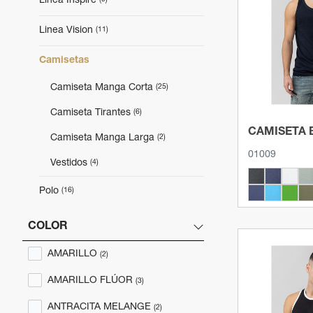
Linea Inspire
Ver p
Linea Vision
(11)
Camisetas
Camiseta Manga Corta
(25)
Camiseta Tirantes
(6)
CAMISETA
Camiseta Manga Larga
(2)
01009
Vestidos
(4)
Polo
(16)
Eco Line
(2)
COLOR
Prendas Deportivas
(16)
AMARILLO
(2)
AMARILLO FLÚOR
Felpa
(12)
(3)
ANTRACITA MELANGE
(2)
Polar
(2)