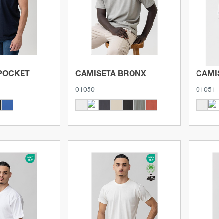
POCKET
CAMISETA BRONX
CAMI
01050
01051
roducto
Ver producto