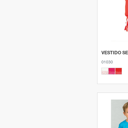
OCÉANO
(2)
6M
(1)
Ver p
ROJO
(10)
9M
(1)
ROJO CARMIN
(1)
12M
(1)
ROJO MELANGE
(1)
5/6
(15)
ROSA
(8)
4/6
(1)
VESTIDO S
ROSA PALIDO
(5)
12/14
(16)
01030
ROYAL
(6)
3/4
(15)
TEJANO
(3)
9/11
(15)
TEJANOBLANCO
(1)
7/8
(15)
TURQUESA
(13)
0/1
(3)
TURQUESA MELANGE
(1)
1/2
(6)
VERDE BOTELLA
(3)
8/10
(1)