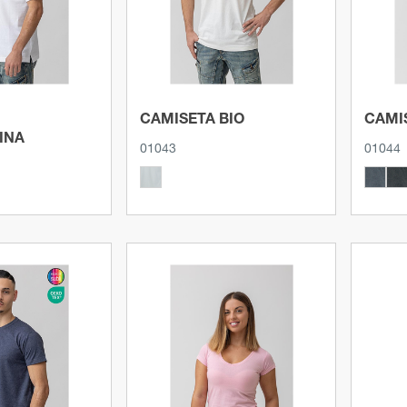
CAMISETA BIO
CAMI
INA
01043
01044
roducto
Ver producto