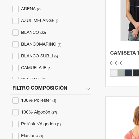
Ver p
ARENA
(2)
Alta Visibilidad
(61)
AZUL MELANGE
(2)
Chaquetas y Parkas
(5)
BLANCO
(22)
Ropa Laboral
(23)
BLANCOMARINO
(1)
Ropa Termica
(19)
CAMISETA 
BLANCO SUBLI
(5)
01010
Complementos
(22)
CAMUFLAJE
(1)
Outlet
(32)
CELESTE
(3)
FILTRO COMPOSICIÓN
FUCSIA
Prendas Refrigerantes
(3)
(1)
100% Poliester
(8)
FUCSIA FLÚOR
(5)
100% Algodón
(27)
GRANATE
(3)
Poliéster/Algodón
(1)
GRIS ANTRACITA
(1)
Elastano
(1)