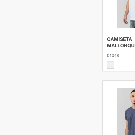
CAMISETA
MALLORQU
01048
Ver p