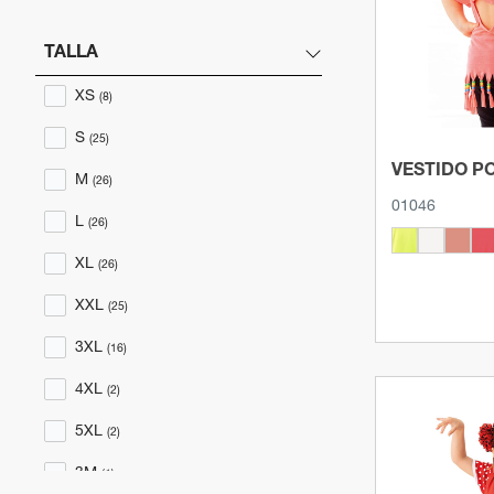
Ver p
GRISMARINO
(1)
GRIS PLOMO
(2)
TALLA
GRIS VIGORÉ
(8)
XS
(8)
LILA
(1)
S
(25)
MAGENTA
(5)
VESTIDO P
M
(26)
01046
MARINO
(10)
L
(26)
MARINOBLANCO
(1)
XL
(26)
MORADO
(2)
XXL
(25)
NARANJA
(7)
3XL
(16)
NATURAL
(2)
4XL
(2)
NEGRO
(18)
5XL
(2)
NEGROBLANCO
(1)
3M
(1)