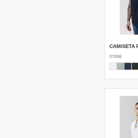
ROJO/AMARILLO
(1)
BLANCO/ROSA
(1)
BLANCO/ROJO
(1)
FUCSIA/BLANCO
(1)
CAMISETA 
ROJO/BLANCO
(1)
01006
ROJO TEJA
(1)
GRAFITO
(1)
PIEDRA
(1)
MANDARINA
(1)
BLANCO ROTO
(2)
Ver p