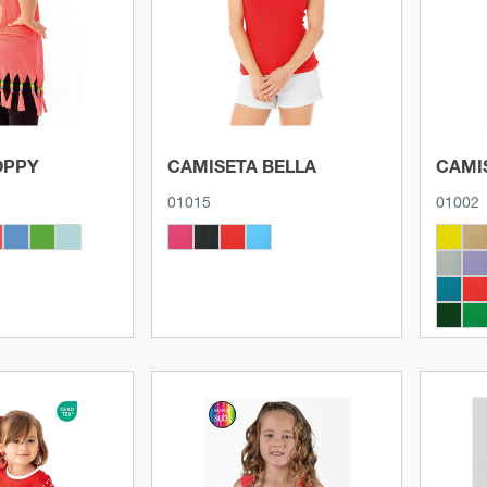
roducto
Ver producto
OPPY
CAMISETA BELLA
CAMI
01015
01002