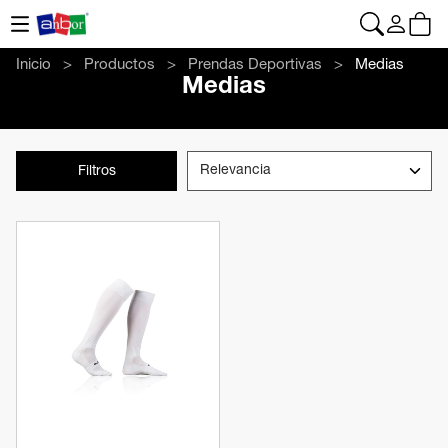
CONTACTO
|
+34 962 961 024
|
anbor@anbor.eu
Español
Inicio
Productos
Prendas Deportivas
Medias
Medias
Filtros
Ver producto