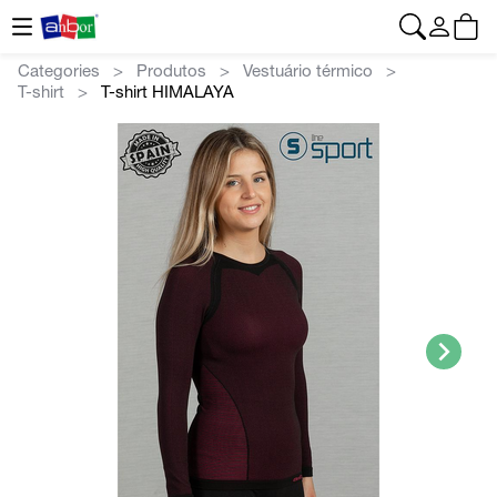
CONTACTO
|
+34 962 961 024
|
web@anbor.eu
Português
Categories
Produtos
Vestuário térmico
T-shirt
T-shirt HIMALAYA
>