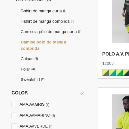
Alta Visibilidade
Ver 
T-shirt de manga curta
(6)
T-shirt de manga comprida
(6)
Camisola pólo de manga curta
(7)
Camisa pólo de manga
comprida
POLO A.V. 
Calças
(9)
12003
Polar
(3)
Sweatshirt
(2)
Colete
(8)
COLOR
Casacos e parkas
(5)
AMA.AV.GRIS
(1)
Fato de chuva
(2)
AMA.AVMARINO
(4)
Complementos H.V
(6)
AMA.AVVERDE
Ver 
(1)