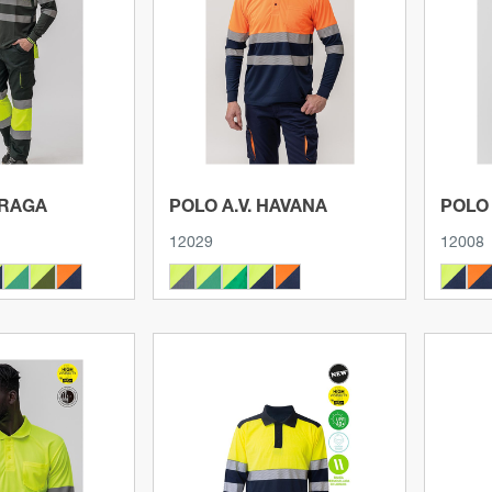
produto
Ver produto
PRAGA
POLO A.V. HAVANA
POLO 
12029
12008
produto
Ver produto