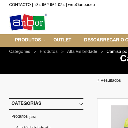
CONTACTO
|
+34 962 961 024
|
web@anbor.eu
PRODUTOS
OUTLET
DESCARREGAR O C
Categories
Produtos
Alta Visibilidade
Camisa pó
C
7 Resultados
CATEGORIAS
Produtos
(255)
(61)