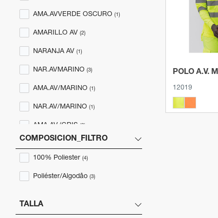
AMA.AVVERDE OSCURO
(1)
AMARILLO AV
(2)
NARANJA AV
(1)
NAR.AVMARINO
(3)
POLO A.V. 
12019
AMA.AV/MARINO
(1)
NAR.AV/MARINO
(1)
AMA.AV./GRIS
(2)
COMPOSICION_FILTRO
AMA.AV/VERDE
(2)
100% Poliester
(4)
AMA.AV/TURQUESA
(1)
Poliéster/Algodâo
(3)
AMA.AV/VERDE LIMA
(2)
TALLA