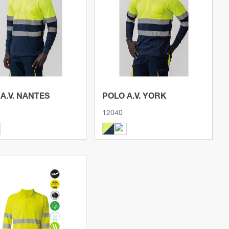
Ver produto
Ver produto
A.V. NANTES
POLO A.V. YORK
12040
Ver produto