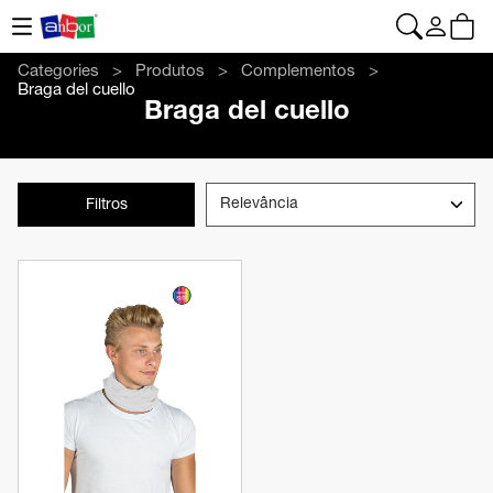
CONTACTO
|
+34 962 961 024
|
web@anbor.eu
Português
Categories
Produtos
Complementos
Braga del cuello
Braga del cuello
Filtros
Ver produto