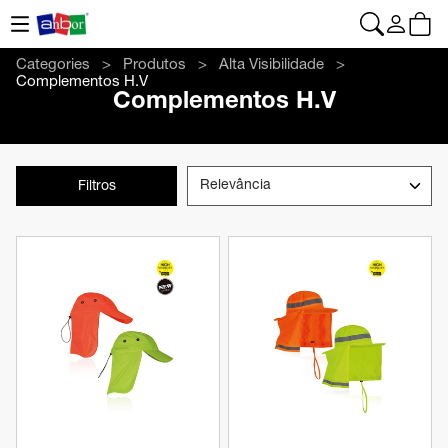
CONTACTO
|
+34 962 961 024
|
web@anbor.eu
Português
Categories
Produtos
Alta Visibilidade
Complementos H.V
Complementos H.V
Filtros
Ver produto
Ver produto