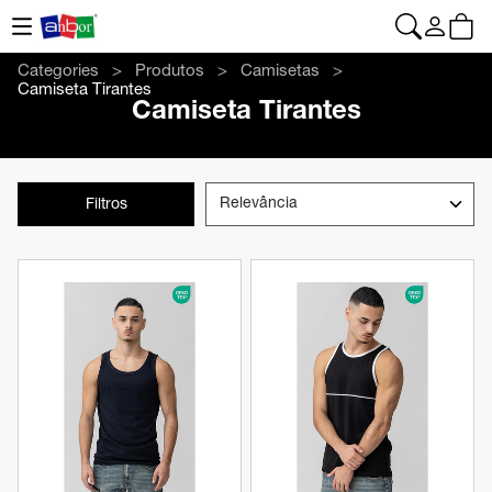
CONTACTO
|
+34 962 961 024
|
web@anbor.eu
Português
Categories
Produtos
Camisetas
Camiseta Tirantes
Camiseta Tirantes
Filtros
Ver produto
Ver produto