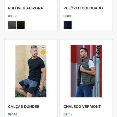
PULÔVER ARIZONA
PULÔVER COLORADO
08082
08083
Ver produto
Ver produto
CALÇAS DUNDEE
CHALECO VERMONT
08116
08117