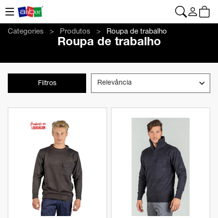
CONTACTO
|
+34 962 961 024
|
web@anbor.eu
Português
Categories
Produtos
Roupa de trabalho
Roupa de trabalho
Filtros
Ver produto
Ver produto