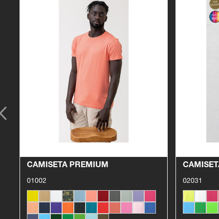
Ver producto
CAMISETA PREMIUM
CAMISET
01002
02031