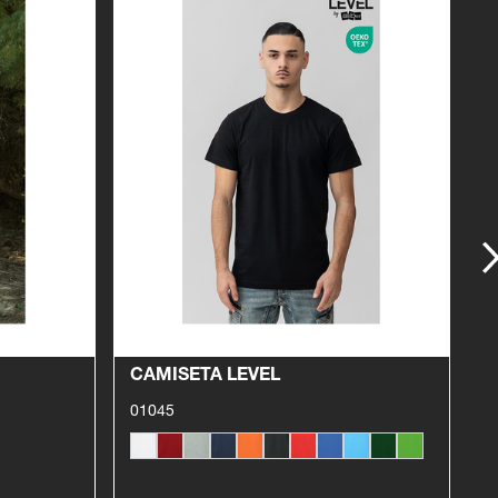
Ver producto
CAMISETA LEVEL
P
01045
0