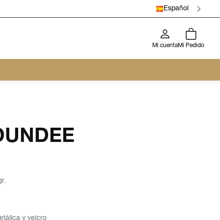
Español
Mi cuenta
Mi Pedido
 DUNDEE
r.
tálica y velcro