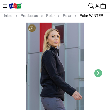
CONTACTO
|
+34 962 961 024
|
anbor@anbor.eu
Español
Inicio
Productos
Polar
Polar
Polar WINTER
>