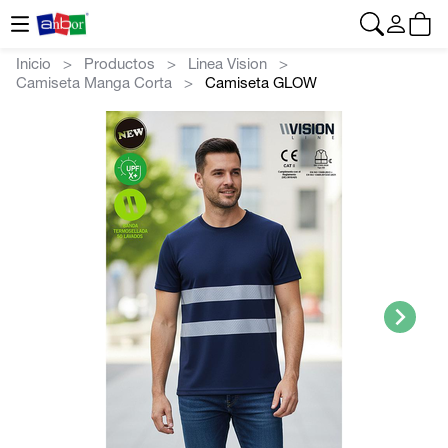
CONTACTO
|
+34 962 961 024
|
anbor@anbor.eu
Español
Inicio
Productos
Linea Vision
Camiseta Manga Corta
Camiseta GLOW
>