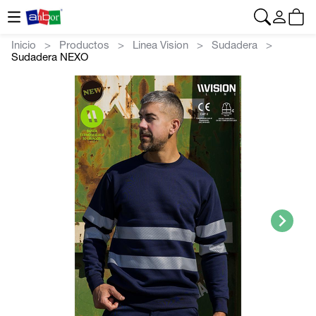
CONTACTO
|
+34 962 961 024
|
anbor@anbor.eu
Español
Inicio
Productos
Linea Vision
Sudadera
Sudadera NEXO
>