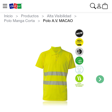
CONTACTO
|
+34 962 961 024
|
anbor@anbor.eu
Español
Inicio
Productos
Alta Visibilidad
Polo Manga Corta
Polo A.V. MACAO
>